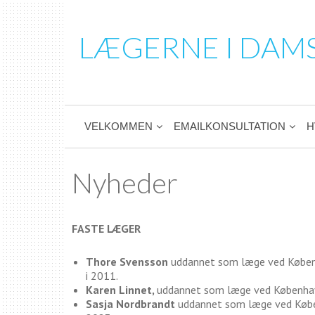
LÆGERNE I DAM
VELKOMMEN
EMAILKONSULTATION
H
Nyheder
FASTE LÆGER
Thore Svensson
uddannet som læge ved Københ
i 2011.
Karen Linnet,
uddannet som læge ved Københavns
Sasja Nordbrandt
uddannet som læge ved Køben